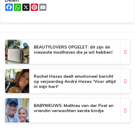
Delen
F
W
X
P
E
a
h
i
m
c
a
n
a
e
t
t
i
b
s
e
l
o
A
r
o
p
e
k
p
s
t
BEAUTYLOVERS OPGELET: dit zijn dé
nieuwste musthaves die je wil hebben!
Rachel Hazes deelt emotioneel bericht
op verjaardag André Hazes: 'Voor altijd
in mijn hart'
BABYNIEUWS: Mathieu van der Poel en
vriendin verwachten eerste kindje