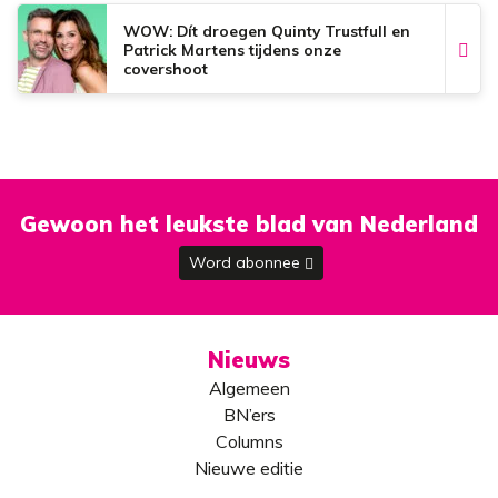
WOW: Dít droegen Quinty Trustfull en
Patrick Martens tijdens onze
covershoot
Gewoon het leukste blad van Nederland
Word abonnee
Nieuws
Algemeen
BN’ers
Columns
Nieuwe editie