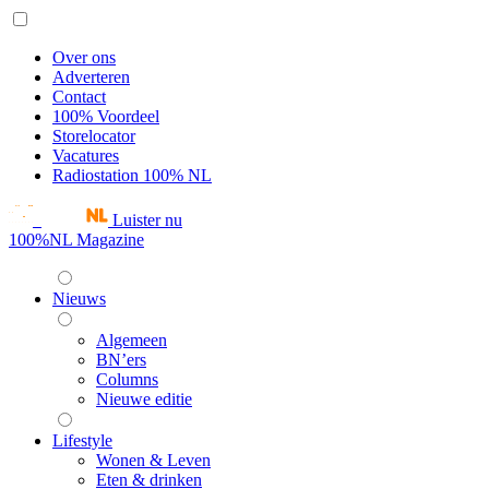
Over ons
Adverteren
Contact
100% Voordeel
Storelocator
Vacatures
Radiostation 100% NL
Luister nu
100%NL Magazine
Nieuws
Algemeen
BN’ers
Columns
Nieuwe editie
Lifestyle
Wonen & Leven
Eten & drinken