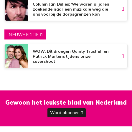
Column Jan Dulles: ‘We waren al jaren
zoekende naar een muzikale weg die
ons voorbij de dorpsgrenzen kon
brengen’
NIEUWE EDITIE
WOW: Dít droegen Quinty Trustfull en
Patrick Martens tijdens onze
covershoot
Gewoon het leukste blad van Nederland
Word abonnee