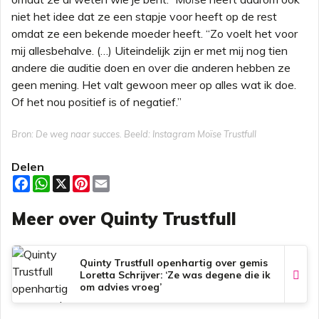
niet het idee dat ze een stapje voor heeft op de rest
omdat ze een bekende moeder heeft. “Zo voelt het voor
mij allesbehalve. (…) Uiteindelijk zijn er met mij nog tien
andere die auditie doen en over die anderen hebben ze
geen mening. Het valt gewoon meer op alles wat ik doe.
Of het nou positief is of negatief.”
Bron: De weg naar succes. Beeld: Instagram Moïse Trustfull
Delen
F
W
X
P
E
a
h
i
m
c
a
n
a
Meer over Quinty Trustfull
e
t
t
i
b
s
e
l
o
A
r
o
p
e
k
p
s
Quinty Trustfull openhartig over gemis
t
Loretta Schrijver: ‘Ze was degene die ik
om advies vroeg’