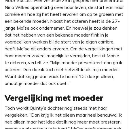
Naar Succes.
Hier vertelde ze in gesprek met presentator
Nino Wilkes openhartig over haar leven, de start van haar
carrière en hoe zij het heeft ervaren om op te groeien met
een bekende moeder. Naast het acteren heeft is de 27-
jarige Moïse ook ondernemer. En hoewel je zou denken
dat het hebben van een bekende moeder flink in je
voordeel kan werken bij de start van je eigen carrière,
heeft Moïse dit anders ervaren. Om de vergelijkingen met
haar moeder zoveel mogelijk te vermijden, besluit Moïse
te acteren, vertelt ze. “Mijn moeder presenteert dan ga ik
acteren. Dan doe ik toch niet hetzelfde als mijn moeder.
Want dat krijg je dan vaak te horen: ‘Dit doe je alleen,
omdat je moeder dat ook doet.'”
Vergelijking met moeder
Toch wordt Quinty’s dochter nog steeds met haar
vergeleken. “Dan krijg ik het alleen maar heel benauwd. Ik
heb alleen maar het idee dat ik nog meer moet presteren,
omdat ze al weten wie je bent.” Moïse heeft daarom ook