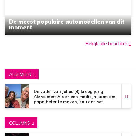
De meest populaire automodellen van dit
moment
Bekijk alle berichten
ALGEMEEN
De vader van Julius (9) kreeg jong
Alzheimer: ‘Als er een medicijn komt om
papa beter te maken, zou dat het
mooiste zijn wat er bestaat.’
COLUMNS