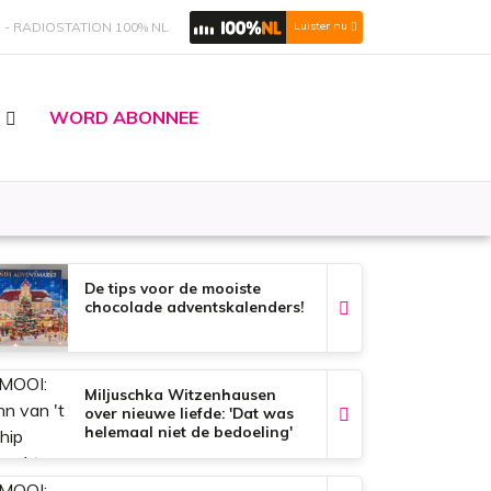
S
RADIOSTATION 100% NL
Luister nu
WORD ABONNEE
De tips voor de mooiste
chocolade adventskalenders!
Miljuschka Witzenhausen
over nieuwe liefde: 'Dat was
helemaal niet de bedoeling'