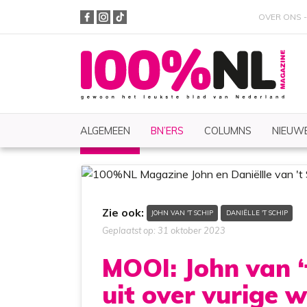
OVER ONS
ALGEMEEN
BN’ERS
COLUMNS
NIEUWE
BN'ERS
Nieuws
Zoeken
Zie ook:
JOHN VAN 'T SCHIP
DANIËLLE 'T SCHIP
Geplaatst op: 31 oktober 2023
MOOI: John van ‘
uit over vurige 