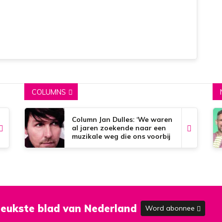
COLUMNS
Column Jan Dulles: ‘We waren
al jaren zoekende naar een
muzikale weg die ons voorbij
de dorpsgrenzen kon
brengen’
eukste blad van Nederland
Word abonnee