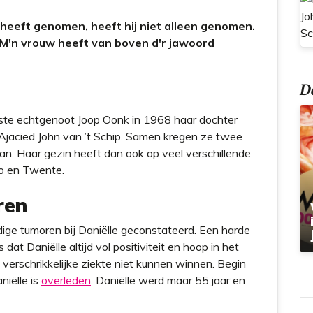
t
 heeft genomen, heeft hij niet alleen genomen.
 'M'n vrouw heeft van boven d'r jawoord
Do
te echtgenoot Joop Oonk in 1968 haar dochter
t Ajacied John van ’t Schip. Samen kregen ze twee
aan. Haar gezin heeft dan ook op veel verschillende
co en Twente.
ren
dige tumoren bij Daniëlle geconstateerd. Een harde
dat Daniëlle altijd vol positiviteit en hoop in het
 verschrikkelijke ziekte niet kunnen winnen. Begin
iëlle is
overleden
. Daniëlle werd maar 55 jaar en