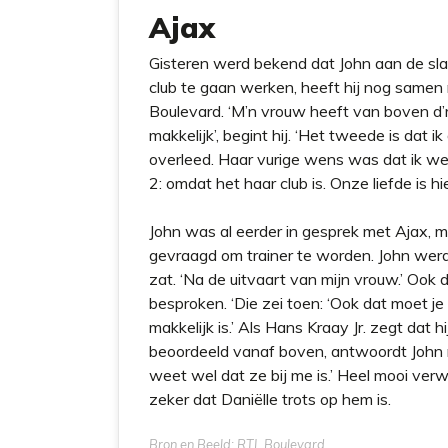
Ajax
Gisteren werd bekend dat John aan de slag 
club te gaan werken, heeft hij nog samen
Boulevard. ‘M’n vrouw heeft van boven d’
makkelijk’, begint hij. ‘Het tweede is dat 
overleed. Haar vurige wens was dat ik weer
2: omdat het haar club is. Onze liefde is hie
John was al eerder in gesprek met Ajax, maa
gevraagd om trainer te worden. John werd
zat. ‘Na de uitvaart van mijn vrouw.’ Ook d
besproken. ‘Die zei toen: ‘Ook dat moet je 
makkelijk is.’ Als Hans Kraay Jr. zegt dat 
beoordeeld vanaf boven, antwoordt John m
weet wel dat ze bij me is.’ Heel mooi ve
zeker dat Daniëlle trots op hem is.
Bron en Beeld: RTL Boulevard.