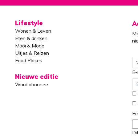
Lifestyle
A
Wonen & Leven
Me
Eten & drinken
ni
Mooi & Mode
Uitjes & Reizen
Food Places
E-
Vo
Nieuwe editie
Word abonnee
*
Em
Di