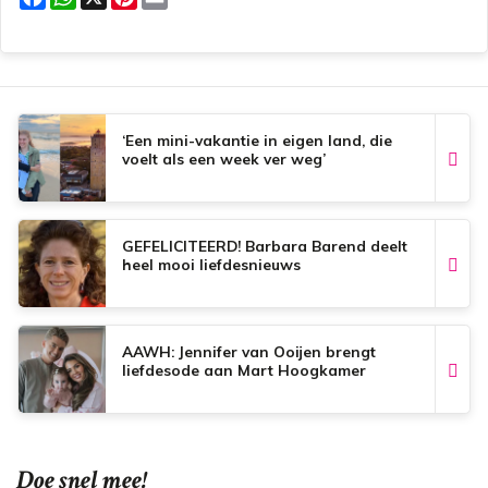
a
h
i
m
c
a
n
a
e
t
t
i
b
s
e
l
o
A
r
o
p
e
k
p
s
t
‘Een mini-vakantie in eigen land, die
voelt als een week ver weg’
GEFELICITEERD! Barbara Barend deelt
heel mooi liefdesnieuws
AAWH: Jennifer van Ooijen brengt
liefdesode aan Mart Hoogkamer
Doe snel mee!