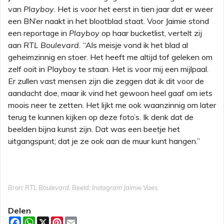
van
Playboy
. Het is voor het eerst in tien jaar dat er weer
een BN’er naakt in het blootblad staat. Voor Jaimie stond
een reportage in
Playboy
op haar bucketlist, vertelt zij
aan
RTL Boulevard.
“Als meisje vond ik het blad al
geheimzinnig en stoer. Het heeft me altijd tof geleken om
zelf ooit in Playboy te staan. Het is voor mij een mijlpaal.
Er zullen vast mensen zijn die zeggen dat ik dit voor de
aandacht doe, maar ik vind het gewoon heel gaaf om iets
moois neer te zetten. Het lijkt me ook waanzinnig om later
terug te kunnen kijken op deze foto’s. Ik denk dat de
beelden bijna kunst zijn. Dat was een beetje het
uitgangspunt; dat je ze ook aan de muur kunt hangen.”
Bron: RTL Boulevard. Beeld: Instagram Jaimie Vaes
Delen
F
W
X
P
E