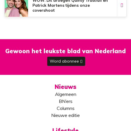
WOW: Dít droegen Quinty Trustfull en
Patrick Martens tijdens onze
covershoot
Gewoon het leukste blad van Nederland
Word abonnee
Nieuws
Algemeen
BN’ers
Columns
Nieuwe editie
Lifestyle