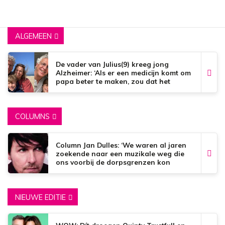
ALGEMEEN
De vader van Julius(9) kreeg jong
Alzheimer: ‘Als er een medicijn komt om
papa beter te maken, zou dat het
mooiste zijn wat er bestaat.’
COLUMNS
Column Jan Dulles: ‘We waren al jaren
zoekende naar een muzikale weg die
ons voorbij de dorpsgrenzen kon
brengen’
NIEUWE EDITIE