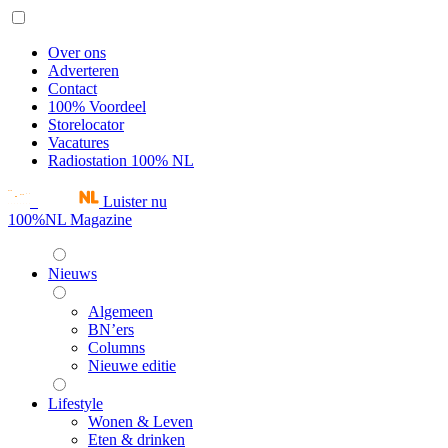
Over ons
Adverteren
Contact
100% Voordeel
Storelocator
Vacatures
Radiostation 100% NL
Luister nu
100%NL Magazine
Nieuws
Algemeen
BN’ers
Columns
Nieuwe editie
Lifestyle
Wonen & Leven
Eten & drinken