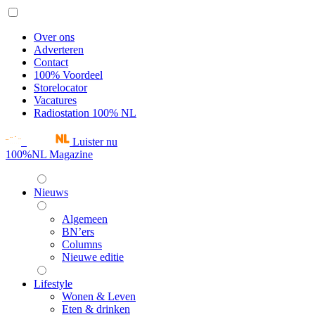
Over ons
Adverteren
Contact
100% Voordeel
Storelocator
Vacatures
Radiostation 100% NL
Luister nu
100%NL Magazine
Nieuws
Algemeen
BN’ers
Columns
Nieuwe editie
Lifestyle
Wonen & Leven
Eten & drinken