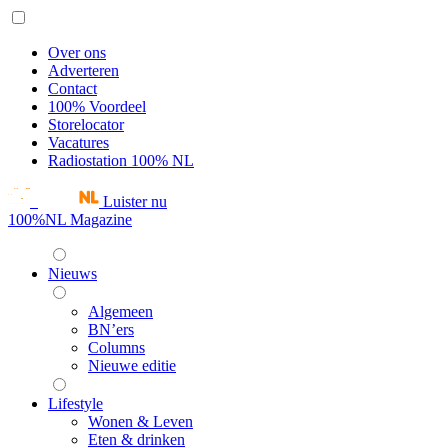
Over ons
Adverteren
Contact
100% Voordeel
Storelocator
Vacatures
Radiostation 100% NL
Luister nu
100%NL Magazine
Nieuws
Algemeen
BN’ers
Columns
Nieuwe editie
Lifestyle
Wonen & Leven
Eten & drinken