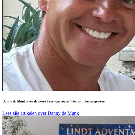
Danny de Munk over donkere kant van roem: ‘niet mijn keuze geweest’
Lees alle artikelen over Danny de Munk