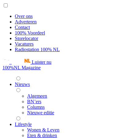
Over ons
Adverteren
Contact
100% Voordeel
Storelocator
Vacatures
Radiostation 100% NL
Luister nu
100%NL Magazine
Nieuws
Algemeen
BN’ers
Columns
Nieuwe editie
Lifestyle
Wonen & Leven
Eten & drinken