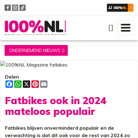
Zoeken
ONDERNEMEND NIEUWS
Delen
F
W
X
P
E
a
h
i
m
c
a
n
a
Fatbikes ook in 2024
e
t
t
i
b
s
e
l
o
A
r
mateloos populair
o
p
e
k
p
s
t
Fatbikes blijven onverminderd populair en de
verwachting is dat dit ook voor de rest van 2024 zo