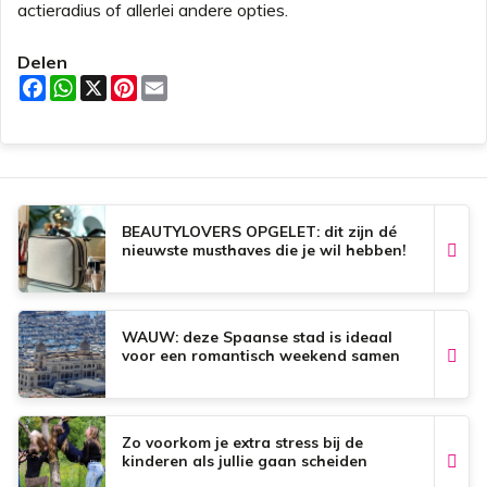
actieradius of allerlei andere opties.
Delen
F
W
X
P
E
a
h
i
m
c
a
n
a
e
t
t
i
b
s
e
l
o
A
r
o
p
e
k
p
s
t
BEAUTYLOVERS OPGELET: dit zijn dé
nieuwste musthaves die je wil hebben!
WAUW: deze Spaanse stad is ideaal
voor een romantisch weekend samen
Zo voorkom je extra stress bij de
kinderen als jullie gaan scheiden