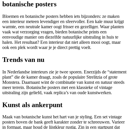
botanische posters
Bloemen en botanische posters hebben iets bijzonders: ze maken
een interieur meteen levendiger en sfeervoller. Een kale muur krijgt
warmte, een neutrale kamer oogt frisser en gezelliger. Waar planten
vaak wat verzorging vragen, bieden botanische prints een
eenvoudige manier om diezelfde natuurlijke uitstraling in huis te
halen. Het resultaat? Een interieur dat niet alleen mooi oogt, maar
ook een plek wordt waar je je direct prettig voelt.
Trends van nu
In Nederlandse interieurs zie je twee sporen. Enerzijds de “statement
plant” die de kamer draagt, zoals de populaire Strelitzia of grote
Monstera. Daarnaast wint de combinatie van kunst en natuur steeds
meer terrein. Botanische posters met een klassieke of vintage
uitstraling zijn geliefd, vaak replica’s van oude kunstwerken.
Kunst als ankerpunt
Maak van botanische kunst het hart van je styling. Een set vintage
posters boven de bank geeft karakter zonder te schreeuwen. Varieer
in formaat, maar houd de lijstkleur rustig. Zin in een startpunt dat