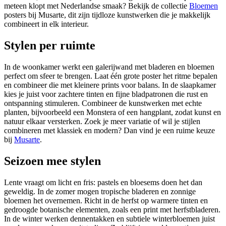
meteen klopt met Nederlandse smaak? Bekijk de collectie
Bloemen
posters bij Musarte
, dit zijn tijdloze kunstwerken die je makkelijk
combineert in elk interieur.
Stylen per ruimte
In de woonkamer werkt een galerijwand met bladeren en bloemen
perfect om sfeer te brengen. Laat één grote poster het ritme bepalen
en combineer die met kleinere prints voor balans. In de slaapkamer
kies je juist voor zachtere tinten en fijne bladpatronen die rust en
ontspanning stimuleren. Combineer de kunstwerken met echte
planten, bijvoorbeeld een Monstera of een hangplant, zodat kunst en
natuur elkaar versterken. Zoek je meer variatie of wil je stijlen
combineren met klassiek en modern?
Dan vind je een ruime keuze
bij
Musarte
.
Seizoen mee stylen
Lente vraagt om licht en fris: pastels en bloesems doen het dan
geweldig. In de zomer mogen tropische bladeren en zonnige
bloemen het overnemen. Richt in de herfst op warmere tinten en
gedroogde botanische elementen, zoals een print met herfstbladeren.
In de winter werken dennentakken en subtiele winterbloemen juist