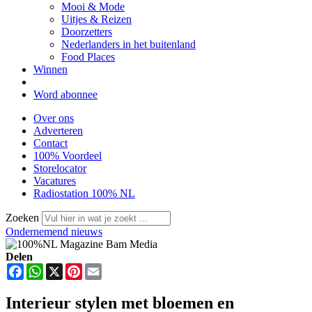
Mooi & Mode
Uitjes & Reizen
Doorzetters
Nederlanders in het buitenland
Food Places
Winnen
Word abonnee
Over ons
Adverteren
Contact
100% Voordeel
Storelocator
Vacatures
Radiostation 100% NL
Zoeken
Ondernemend nieuws
Delen
Facebook
WhatsApp
X
Pinterest
Email
Interieur stylen met bloemen en