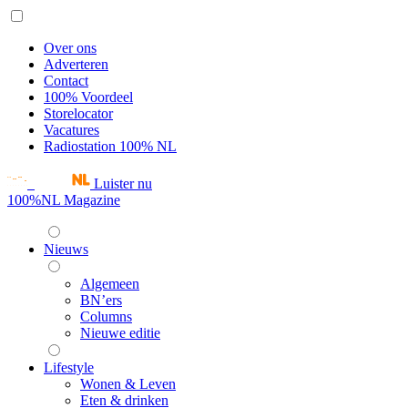
Over ons
Adverteren
Contact
100% Voordeel
Storelocator
Vacatures
Radiostation 100% NL
Luister nu
100%NL Magazine
Nieuws
Algemeen
BN’ers
Columns
Nieuwe editie
Lifestyle
Wonen & Leven
Eten & drinken