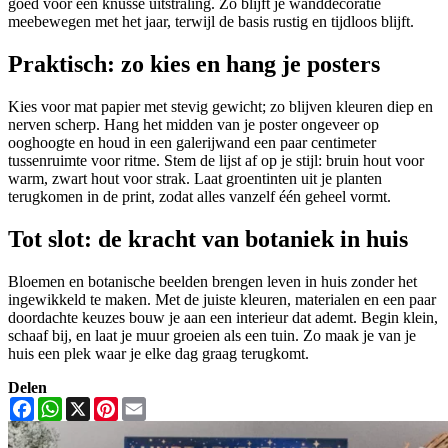
goed voor een knusse uitstraling. Zo blijft je wanddecoratie
meebewegen met het jaar, terwijl de basis rustig en tijdloos blijft.
Praktisch: zo kies en hang je posters
Kies voor mat papier met stevig gewicht; zo blijven kleuren diep en
nerven scherp. Hang het midden van je poster ongeveer op
ooghoogte en houd in een galerijwand een paar centimeter
tussenruimte voor ritme. Stem de lijst af op je stijl: bruin hout voor
warm, zwart hout voor strak. Laat groentinten uit je planten
terugkomen in de print, zodat alles vanzelf één geheel vormt.
Tot slot: de kracht van botaniek in huis
Bloemen en botanische beelden brengen leven in huis zonder het
ingewikkeld te maken. Met de juiste kleuren, materialen en een paar
doordachte keuzes bouw je aan een interieur dat ademt. Begin klein,
schaaf bij, en laat je muur groeien als een tuin. Zo maak je van je
huis een plek waar je elke dag graag terugkomt.
Delen
Facebook
WhatsApp
X
Pinterest
Email