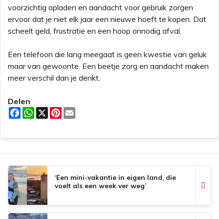
voorzichtig opladen en aandacht voor gebruik zorgen
ervoor dat je niet elk jaar een nieuwe hoeft te kopen. Dat
scheelt geld, frustratie en een hoop onnodig afval.
Een telefoon die lang meegaat is geen kwestie van geluk
maar van gewoonte. Een beetje zorg en aandacht maken
meer verschil dan je denkt.
Delen
F
W
X
P
E
a
h
i
m
c
a
n
a
e
t
t
i
b
s
e
l
o
A
r
o
p
e
k
p
s
t
‘Een mini-vakantie in eigen land, die
voelt als een week ver weg’