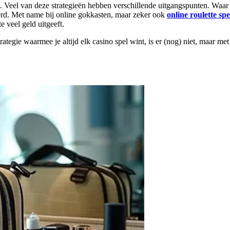
. Veel van deze strategieën hebben verschillende uitgangspunten. Waar ech
neerd. Met name bij online gokkasten, maar zeker ook
online roulette sp
e veel geld uitgeeft.
rategie waarmee je altijd elk casino spel wint, is er (nog) niet, maar m