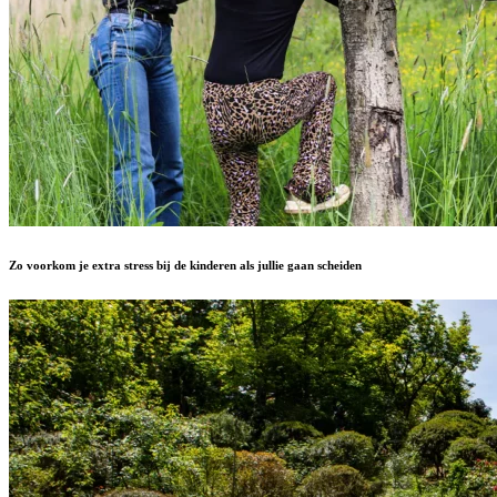
Zo voorkom je extra stress bij de kinderen als jullie gaan scheiden