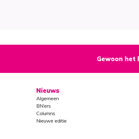
Gewoon het l
Nieuws
Algemeen
BN’ers
Columns
Nieuwe editie