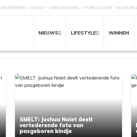
ADVERTEREN
CONTACT
100% VOORDEEL
STORELOCATOR
VACATURE
NIEUWS
LIFESTYLE
WINNEN
SMELT: Joshua Nolet deelt
vertederende foto van
pasgeboren kindje