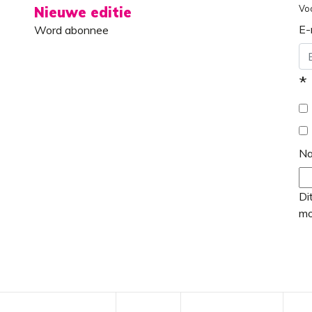
Vo
Nieuwe editie
E-
Word abonnee
*
N
Di
mo