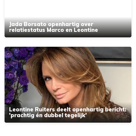
Jada Borsato openhartig over
relatiestatus Marco en Leontine
Leontine Ruiters deelt openhartig bericht:
'prachtig én dubbel tegelijk'