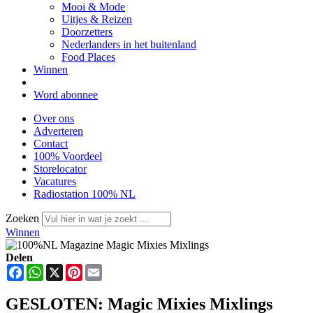
Mooi & Mode
Uitjes & Reizen
Doorzetters
Nederlanders in het buitenland
Food Places
Winnen
Word abonnee
Over ons
Adverteren
Contact
100% Voordeel
Storelocator
Vacatures
Radiostation 100% NL
Zoeken
Winnen
Delen
Facebook
WhatsApp
X
Pinterest
Email
GESLOTEN: Magic Mixies Mixlings