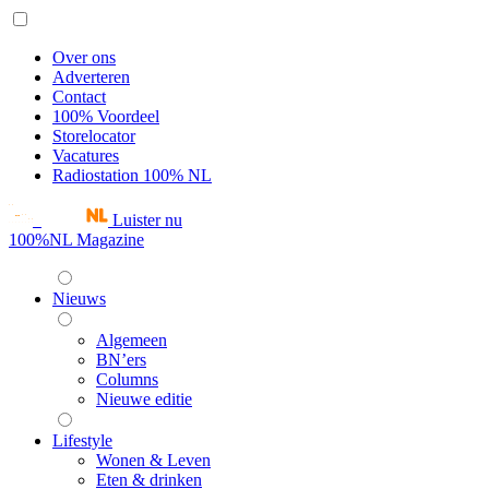
Over ons
Adverteren
Contact
100% Voordeel
Storelocator
Vacatures
Radiostation 100% NL
Luister nu
100%NL Magazine
Nieuws
Algemeen
BN’ers
Columns
Nieuwe editie
Lifestyle
Wonen & Leven
Eten & drinken