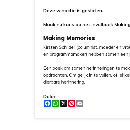
t
Deze winactie is gesloten.
Maak nu kans op het invulboek Making
Making Memories
Kirsten Schilder (columnist, moeder en vrouw
en programmamaker) hebben samen een pr
Een boek om samen herinneringen te make
opdrachten. Om gelijk in te vullen, of lekke
dierbare herinnering.
Delen
F
W
X
P
E
a
h
i
m
c
a
n
a
e
t
t
i
b
s
e
l
o
A
r