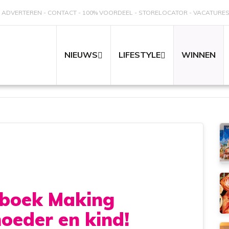
ADVERTEREN
CONTACT
100% VOORDEEL
STORELOCATOR
VACATURE
NIEUWS
LIFESTYLE
WINNEN
lboek Making
oeder en kind!