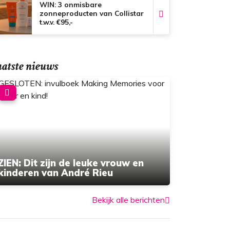
WIN: 3 onmisbare
zonneproducten van Collistar
t.w.v. €95,-
atste nieuws
ZIEN: Dit zijn de leuke vrouw en
kinderen van André Rieu
Bekijk alle berichten