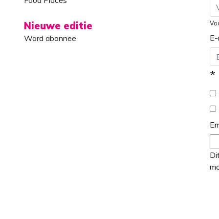
Vo
Nieuwe editie
E-
Word abonnee
*
Em
Di
mo