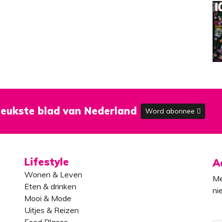
eukste blad van Nederland
Word abonnee
Lifestyle
A
Wonen & Leven
Me
Eten & drinken
ni
Mooi & Mode
Uitjes & Reizen
Food Places