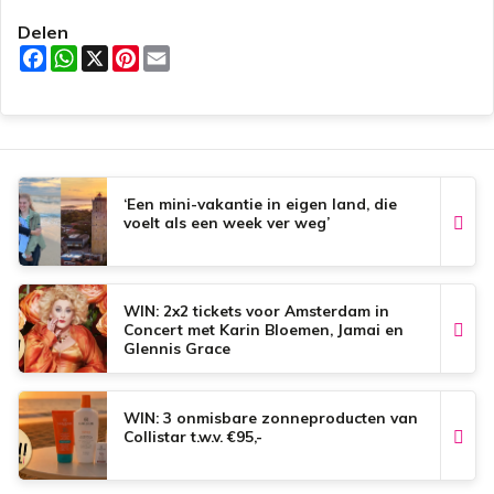
Delen
F
W
X
P
E
a
h
i
m
c
a
n
a
e
t
t
i
b
s
e
l
o
A
r
o
p
e
k
p
s
t
‘Een mini-vakantie in eigen land, die
voelt als een week ver weg’
WIN: 2x2 tickets voor Amsterdam in
Concert met Karin Bloemen, Jamai en
Glennis Grace
WIN: 3 onmisbare zonneproducten van
Collistar t.w.v. €95,-