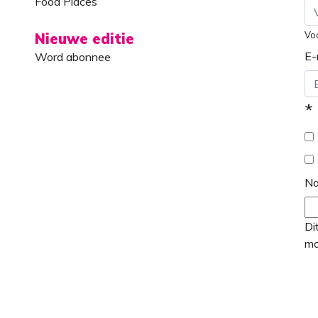
Food Places
Vo
Nieuwe editie
E-
Word abonnee
*
N
Di
mo