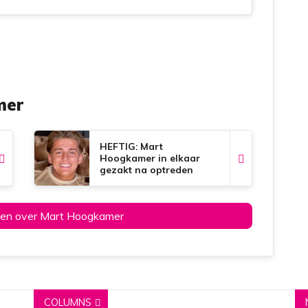
mer
HEFTIG: Mart
Hoogkamer in elkaar
gezakt na optreden
kelen over Mart Hoogkamer
COLUMNS