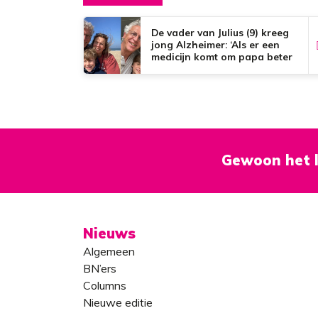
De vader van Julius (9) kreeg
jong Alzheimer: ‘Als er een
medicijn komt om papa beter
te maken, zou dat het mooiste
zijn wat er bestaat.’
Gewoon het l
Nieuws
Algemeen
BN’ers
Columns
Nieuwe editie