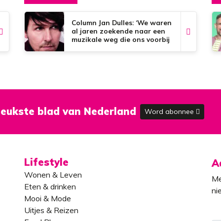
Column Jan Dulles: ‘We waren
al jaren zoekende naar een
muzikale weg die ons voorbij
de dorpsgrenzen kon
brengen’
eukste blad van Nederland
Word abonnee
Lifestyle
A
Wonen & Leven
Me
Eten & drinken
ni
Mooi & Mode
Uitjes & Reizen