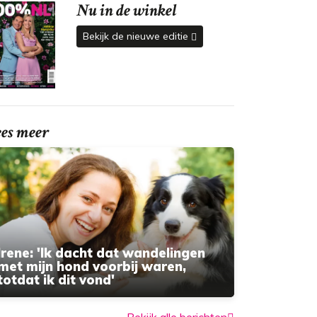
Nu in de winkel
Bekijk de nieuwe editie
ees meer
Irene: 'Ik dacht dat wandelingen
met mijn hond voorbij waren,
totdat ik dit vond'
Bekijk alle berichten