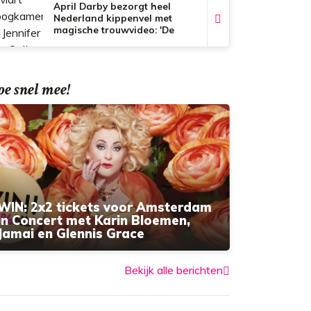
April Darby bezorgt heel
Nederland kippenvel met
magische trouwvideo: 'De
beste 72 uur van ons leven'
e snel mee!
WIN: 2x2 tickets voor Amsterdam
in Concert met Karin Bloemen,
Jamai en Glennis Grace
Bekijk alle berichten