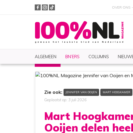
OVER ONS
ALGEMEEN
BN’ERS
COLUMNS
NIEUWE
BN'ERS
Nieuws
Zoeken
Zie ook:
JENNIFER VAN OOIJEN
MART HOOGKAMER
Geplaatst op: 3 juli 2026
Mart Hoogkamer 
Ooijen delen hee