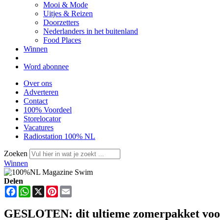
Mooi & Mode
Uitjes & Reizen
Doorzetters
Nederlanders in het buitenland
Food Places
Winnen
Word abonnee
Over ons
Adverteren
Contact
100% Voordeel
Storelocator
Vacatures
Radiostation 100% NL
Zoeken
Winnen
Delen
Facebook
WhatsApp
X
Pinterest
Email
GESLOTEN: dit ultieme zomerpakket voor