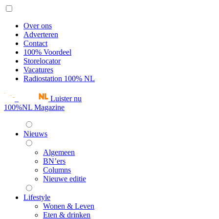
Over ons
Adverteren
Contact
100% Voordeel
Storelocator
Vacatures
Radiostation 100% NL
Luister nu
100%NL Magazine
Nieuws
Algemeen
BN’ers
Columns
Nieuwe editie
Lifestyle
Wonen & Leven
Eten & drinken