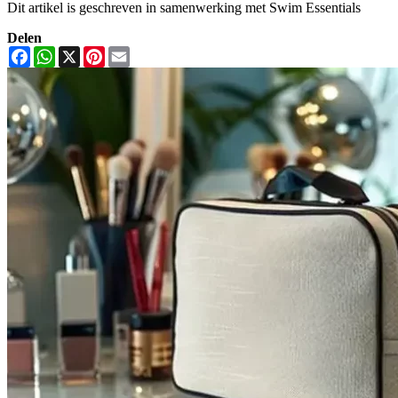
Dit artikel is geschreven in samenwerking met Swim Essentials
Delen
Facebook
WhatsApp
X
Pinterest
Email