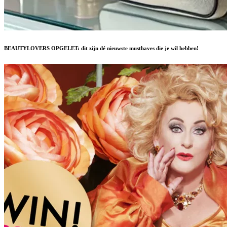
BEAUTYLOVERS OPGELET: dit zijn dé nieuwste musthaves die je wil hebben!