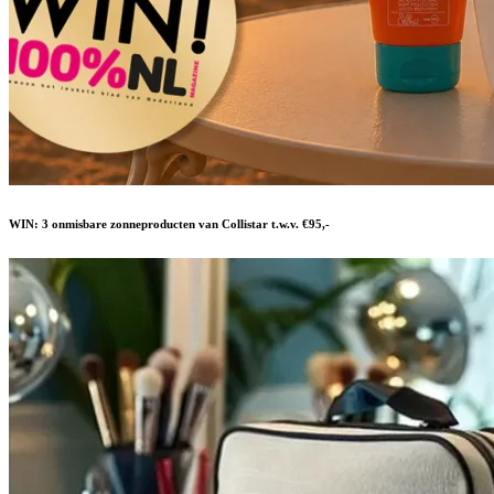
WIN: 3 onmisbare zonneproducten van Collistar t.w.v. €95,-