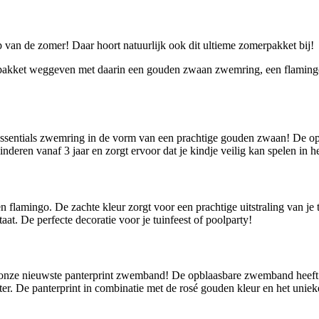
p van de zomer! Daar hoort natuurlijk ook dit ultieme zomerpakket bij!
rpakket weggeven met daarin een gouden zwaan zwemring, een flamin
ssentials zwemring in de vorm van een prachtige gouden zwaan! De opbl
deren vanaf 3 jaar en zorgt ervoor dat je kindje veilig kan spelen in he
flamingo. De zachte kleur zorgt voor een prachtige uitstraling van je
taat. De perfecte decoratie voor je tuinfeest of poolparty!
t onze nieuwste panterprint zwemband! De opblaasbare zwemband heeft 
ter. De panterprint in combinatie met de rosé gouden kleur en het un