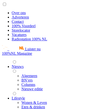
Over ons
Adverteren
Contact
100% Voordeel
Storelocator
Vacatures
Radiostation 100% NL
Luister nu
100%NL Magazine
Nieuws
Algemeen
BN’ers
Columns
Nieuwe editie
Lifestyle
Wonen & Leven
Eten & drinken