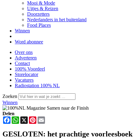
Mooi & Mode
Uitjes & Reizen
Doorzetters
Nederlanders in het buitenland
Food Places
Winnen
Word abonnee
Over ons
Adverteren
Contact
100% Voordeel
Storelocator
Vacatures
Radiostation 100% NL
Zoeken
Winnen
Delen
Facebook
WhatsApp
X
Pinterest
Email
GESLOTEN: het prachtige voorleesboek