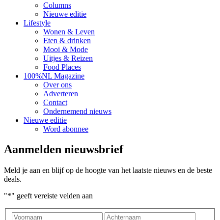
Columns
Nieuwe editie
Lifestyle
Wonen & Leven
Eten & drinken
Mooi & Mode
Uitjes & Reizen
Food Places
100%NL Magazine
Over ons
Adverteren
Contact
Ondernemend nieuws
Nieuwe editie
Word abonnee
Aanmelden nieuwsbrief
Meld je aan en blijf op de hoogte van het laatste nieuws en de beste
deals.
"
*
" geeft vereiste velden aan
Voornaam
Achter