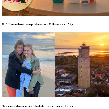
WIN: 3 onmisbare zonneproducten van Collistar t.w.v. €95,-
‘Een mini-vakantie in eigen land, die voelt als een week ver weg’