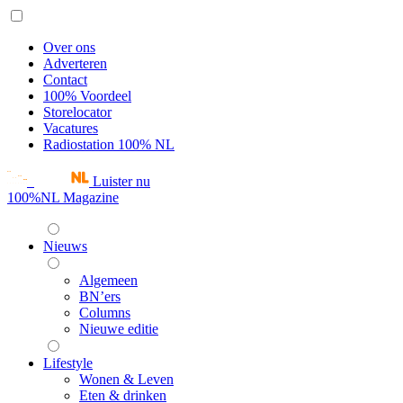
Over ons
Adverteren
Contact
100% Voordeel
Storelocator
Vacatures
Radiostation 100% NL
Luister nu
100%NL Magazine
Nieuws
Algemeen
BN’ers
Columns
Nieuwe editie
Lifestyle
Wonen & Leven
Eten & drinken