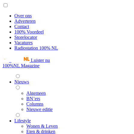
Over ons
Adverteren
Contact
100% Voordeel
Storelocator
Vacatures
Radiostation 100% NL
Luister nu
100%NL Magazine
Nieuws
Algemeen
BN’ers
Columns
Nieuwe editie
Lifestyle
Wonen & Leven
Eten & drinken