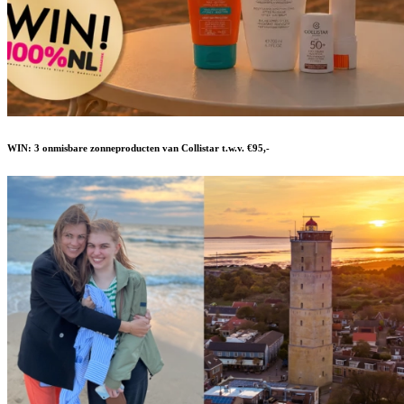
WIN: 3 onmisbare zonneproducten van Collistar t.w.v. €95,-