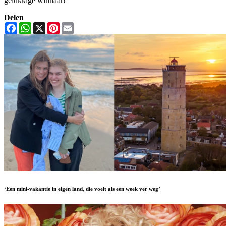
gelukkige winnaar!
Delen
Facebook
WhatsApp
X
Pinterest
Email
‘Een mini-vakantie in eigen land, die voelt als een week ver weg’