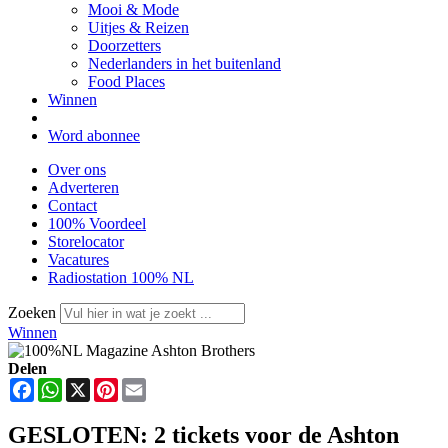
Mooi & Mode
Uitjes & Reizen
Doorzetters
Nederlanders in het buitenland
Food Places
Winnen
Word abonnee
Over ons
Adverteren
Contact
100% Voordeel
Storelocator
Vacatures
Radiostation 100% NL
Zoeken
Winnen
Delen
Facebook
WhatsApp
X
Pinterest
Email
GESLOTEN: 2 tickets voor de Ashton