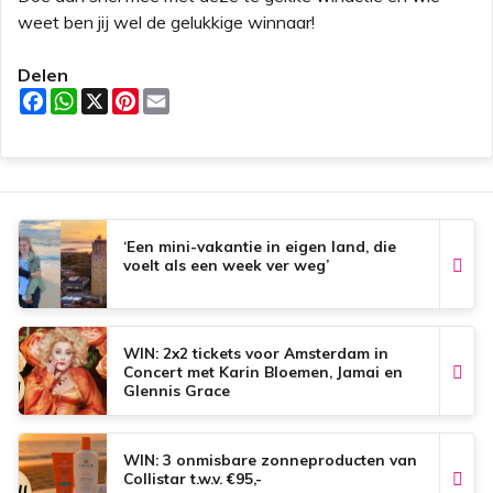
weet ben jij wel de gelukkige winnaar!
Delen
F
W
X
P
E
a
h
i
m
c
a
n
a
e
t
t
i
b
s
e
l
o
A
r
o
p
e
k
p
s
t
‘Een mini-vakantie in eigen land, die
voelt als een week ver weg’
WIN: 2x2 tickets voor Amsterdam in
Concert met Karin Bloemen, Jamai en
Glennis Grace
WIN: 3 onmisbare zonneproducten van
Collistar t.w.v. €95,-