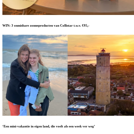
WIN: 3 onmisbare zonneproducten van Collistar t.w.v. €95,-
‘Een mini-vakantie in eigen land, die voelt als een week ver weg’