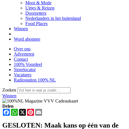
Mooi & Mode
Uitjes & Reizen
Doorzetters
Nederlanders in het buitenland
Food Places
Winnen
Word abonnee
Over ons
Adverteren
Contact
100% Voordeel
Storelocator
Vacatures
Radiostation 100% NL
Zoeken
Winnen
Delen
Facebook
WhatsApp
X
Pinterest
Email
GESLOTEN: Maak kans op één van de