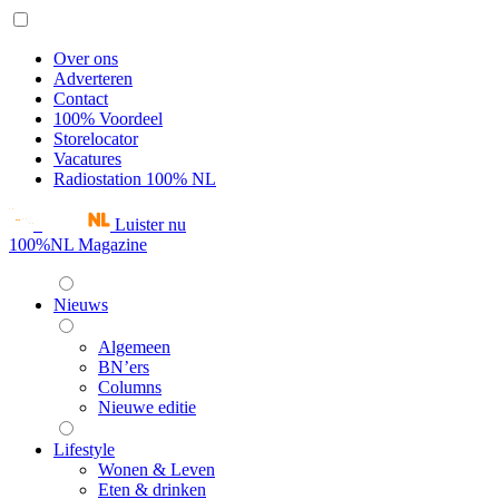
Over ons
Adverteren
Contact
100% Voordeel
Storelocator
Vacatures
Radiostation 100% NL
Luister nu
100%NL Magazine
Nieuws
Algemeen
BN’ers
Columns
Nieuwe editie
Lifestyle
Wonen & Leven
Eten & drinken