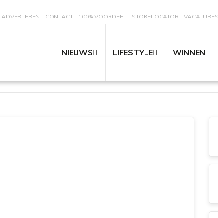
ADVERTEREN
CONTACT
100% VOORDEEL
STORELOCATOR
VACATURE
NIEUWS
LIFESTYLE
WINNEN