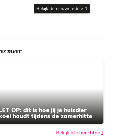
Bekijk de nieuwe editie
ees meer
LET OP: dit is hoe jij je huisdier
koel houdt tijdens de zomerhitte
Bekijk alle berichten