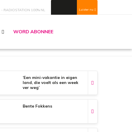
S
RADIOSTATION 100% NL
Luister nu
WORD ABONNEE
‘Een mini-vakantie in eigen
land, die voelt als een week
ver weg’
Bente Fokkens