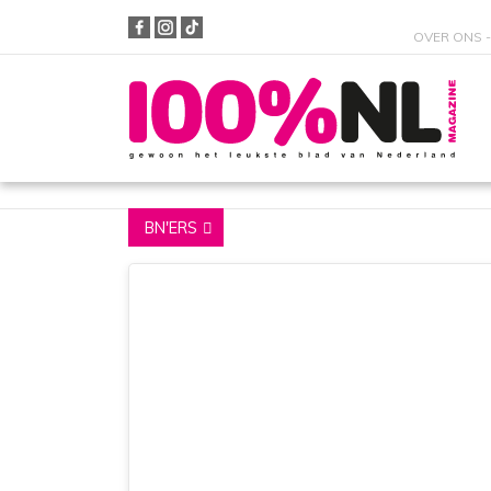
OVER ONS
Zoeken
BN'ERS
{{ result.post_title }}
{{ RESULT.POST_TYPE }}
Niets gevonden