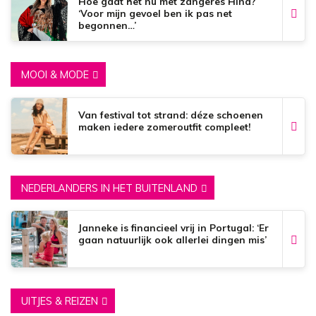
Hoe gaat het nu met zangeres Hind?
‘Voor mijn gevoel ben ik pas net
begonnen…’
MOOI & MODE
Van festival tot strand: déze schoenen
maken iedere zomeroutfit compleet!
NEDERLANDERS IN HET BUITENLAND
Janneke is financieel vrij in Portugal: ‘Er
gaan natuurlijk ook allerlei dingen mis’
UITJES & REIZEN