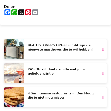
Delen
F
W
X
P
E
a
h
i
m
c
a
n
a
e
t
t
i
b
s
e
l
o
A
r
o
p
e
k
p
s
t
BEAUTYLOVERS OPGELET: dit zijn dé
nieuwste musthaves die je wil hebben!
PAS OP: dít doet de hitte met jouw
geliefde wijntje!
4 Surinaamse restaurants in Den Haag
die je niet mag missen