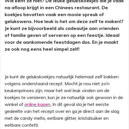
Wie kent ze niet? De leuke gelukskoekjes die je vaak
na afloop krijgt in een Chinees restaurant. De
koekjes bevatten vaak een mooie spreuk of
gelukswens. Hoe leuk is het om deze zelf te maken!?
Je kunt ze bijvoorbeeld als cadeautje aan vrienden
of familie geven of serveren op een feestje. Ideaal
voor de aankomende feestdagen dus. En je maakt
ze ook nog eens heel simpel zelf!
Je kunt de gelukskoekjes natuurlijk helemaal zelf bakken
volgens onderstaand recept. Mocht je nou niet zo’n
keukenprinses zijn, maar het wel leuk vinden om de
koekjes te versieren, kun je ze natuurlijk ook gewoon in de
winkel of
online kopen.
In dit geval sla je het eerste
gedeelte van het recept over en ga je direct aan de slag
met de candy melts, eetbare glitter, kristalsuiker en
eetbare confetti.