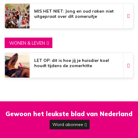
MIS HET NIET: Jong en oud raken niet
uitgepraat over dít zomeruitje
WONEN & LEVEN
LET OP: dit is hoe jij je huisdier koel
houdt tijdens de zomerhitte
Gewoon het leukste blad van Nederland
Word abonnee