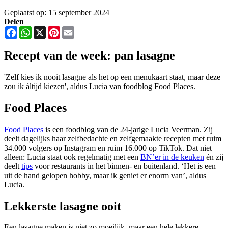
Geplaatst op: 15 september 2024
Delen
Facebook
WhatsApp
X
Pinterest
Email
Recept van de week: pan lasagne
'Zelf kies ik nooit lasagne als het op een menukaart staat, maar deze
zou ik áltijd kiezen', aldus Lucia van foodblog Food Places.
Food Places
Food Places
is een foodblog van de 24-jarige Lucia Veerman. Zij
deelt dagelijks haar zelfbedachte en zelfgemaakte recepten met ruim
34.000 volgers op Instagram en ruim 16.000 op TikTok. Dat niet
alleen: Lucia staat ook regelmatig met een
BN’er in de keuken
én zij
deelt
tips
voor restaurants in het binnen- en buitenland. ‘Het is een
uit de hand gelopen hobby, maar ik geniet er enorm van’, aldus
Lucia.
Lekkerste lasagne ooit
Een lasagne maken is niet zo moeilijk, maar een hele lekkere