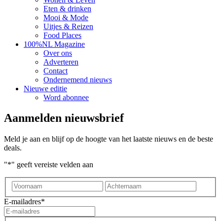
Eten & drinken
Mooi & Mode
Uitjes & Reizen
Food Places
100%NL Magazine
Over ons
Adverteren
Contact
Ondernemend nieuws
Nieuwe editie
Word abonnee
Aanmelden nieuwsbrief
Meld je aan en blijf op de hoogte van het laatste nieuws en de beste
deals.
"
*
" geeft vereiste velden aan
Voornaam
Achter
E-mailadres
*