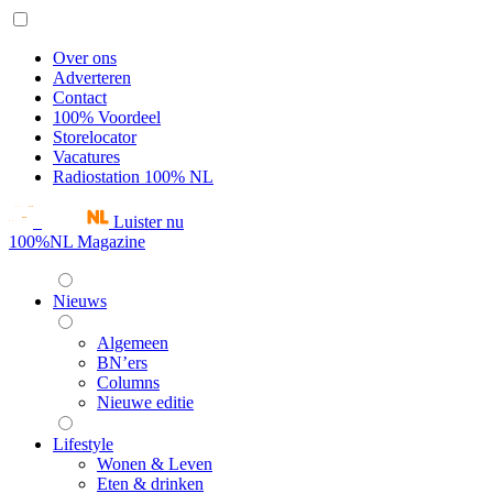
Over ons
Adverteren
Contact
100% Voordeel
Storelocator
Vacatures
Radiostation 100% NL
Luister nu
100%NL Magazine
Nieuws
Algemeen
BN’ers
Columns
Nieuwe editie
Lifestyle
Wonen & Leven
Eten & drinken