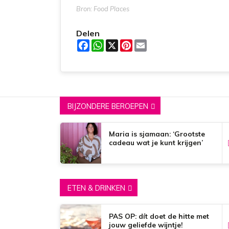
Bron: Food Places
Delen
F
W
X
P
E
a
h
i
m
c
a
n
a
e
t
t
i
b
s
e
l
o
A
r
o
p
e
k
p
s
BIJZONDERE BEROEPEN
t
Maria is sjamaan: ‘Grootste
cadeau wat je kunt krijgen’
ETEN & DRINKEN
PAS OP: dít doet de hitte met
jouw geliefde wijntje!