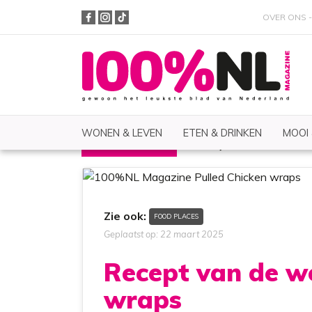
OVER ONS
WONEN & LEVEN
ETEN & DRINKEN
MOOI
FOOD PLACES
Lifestyle
Zoeken
Zie ook:
FOOD PLACES
Geplaatst op: 22 maart 2025
Recept van de we
wraps