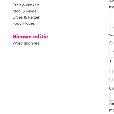
Me
Eten & drinken
ni
Mooi & Mode
Uitjes & Reizen
Food Places
Vo
Nieuwe editie
E-
Word abonnee
*
C
Di
mo