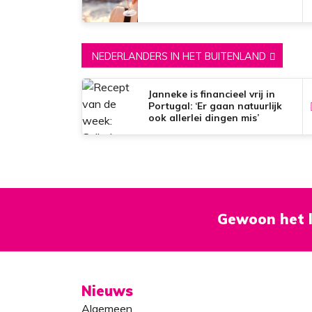
NEDERLANDERS IN HET BUITENLAND
Janneke is financieel vrij in
Portugal: ‘Er gaan natuurlijk
ook allerlei dingen mis’
Gewoon het l
Nieuws
Algemeen