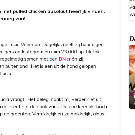
t
 met pulled chicken absoluut heerlijk vinden.
genoeg van!
Do
ige Lucia Veerman. Dagelijks deelt zij haar eigen,
olgers op Instagram en ruim 23.000 op TikTok.
ok regelmatig samen met een
BN’er
én zij
en buitenland. ‘Het is een uit de hand gelopen
Lucia.
ucia vraagt. ‘Het beleg maakt mij verder niet uit,
en ik eet het dan ook vaak. De ene keer als lunch
 en groenten. Verrukkelijk en zo makkelijk’, aldus