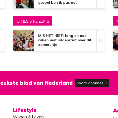
gevoel ben ik pas net
begonnen…’
UITJES & REIZEN
MIS HET NIET: Jong en oud
raken niet uitgepraat over dít
zomeruitje
eukste blad van Nederland
Word abonnee
Lifestyle
A
Wonen & Leven