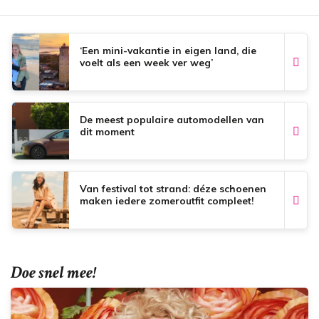
o
A
r
o
p
e
k
p
s
t
‘Een mini-vakantie in eigen land, die
voelt als een week ver weg’
De meest populaire automodellen van
dit moment
Van festival tot strand: déze schoenen
maken iedere zomeroutfit compleet!
Doe snel mee!