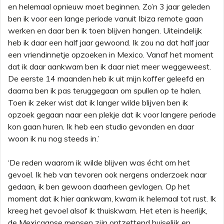
en helemaal opnieuw moet beginnen. Zo’n 3 jaar geleden
ben ik voor een lange periode vanuit Ibiza remote gaan
werken en daar ben ik toen blijven hangen. Uiteindelijk
heb ik daar een half jaar gewoond. Ik zou na dat half jaar
een vriendinnetje opzoeken in Mexico. Vanaf het moment
dat ik daar aankwam ben ik daar niet meer weggeweest.
De eerste 14 maanden heb ik uit mijn koffer geleefd en
daarna ben ik pas teruggegaan om spullen op te halen.
Toen ik zeker wist dat ik langer wilde blijven ben ik
opzoek gegaan naar een plekje dat ik voor langere periode
kon gaan huren. Ik heb een studio gevonden en daar
woon ik nu nog steeds in.’
‘De reden waarom ik wilde blijven was écht om het
gevoel. Ik heb van tevoren ook nergens onderzoek naar
gedaan, ik ben gewoon daarheen gevlogen. Op het
moment dat ik hier aankwam, kwam ik helemaal tot rust. Ik
kreeg het gevoel alsof ik thuiskwam. Het eten is heerlijk,
de Mexicaanse mensen zijn ontzettend huiselijk en