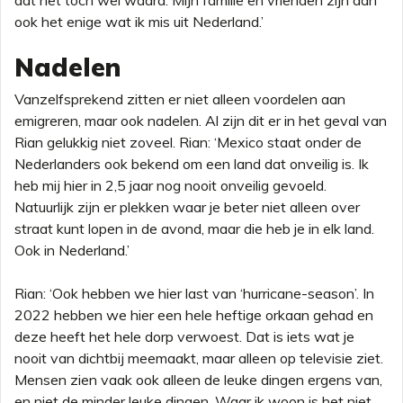
dat het toch wel waard. Mijn familie en vrienden zijn dan
ook het enige wat ik mis uit Nederland.’
Nadelen
Vanzelfsprekend zitten er niet alleen voordelen aan
emigreren, maar ook nadelen. Al zijn dit er in het geval van
Rian gelukkig niet zoveel. Rian: ‘Mexico staat onder de
Nederlanders ook bekend om een land dat onveilig is. Ik
heb mij hier in 2,5 jaar nog nooit onveilig gevoeld.
Natuurlijk zijn er plekken waar je beter niet alleen over
straat kunt lopen in de avond, maar die heb je in elk land.
Ook in Nederland.’
Rian: ‘Ook hebben we hier last van ‘hurricane-season’. In
2022 hebben we hier een hele heftige orkaan gehad en
deze heeft het hele dorp verwoest. Dat is iets wat je
nooit van dichtbij meemaakt, maar alleen op televisie ziet.
Mensen zien vaak ook alleen de leuke dingen ergens van,
en niet de minder leuke dingen. Waar ik woon is het niet