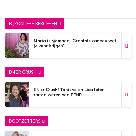
BIJZONDERE BEROEPEN
Maria is sjamaan: ‘Grootste cadeau wat
je kunt krijgen’
BN'ER CRUSH
BN’er Crush! Tanisha en Lisa laten
tattoo zetten van BENR
DOORZETTERS