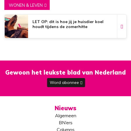
WONEN & LEVEN
LET OP: dit is hoe jij je huisdier koel
houdt tijdens de zomerhitte
Gewoon het leukste blad van Nederland
Word abonnee
Nieuws
Algemeen
BN’ers
Columns