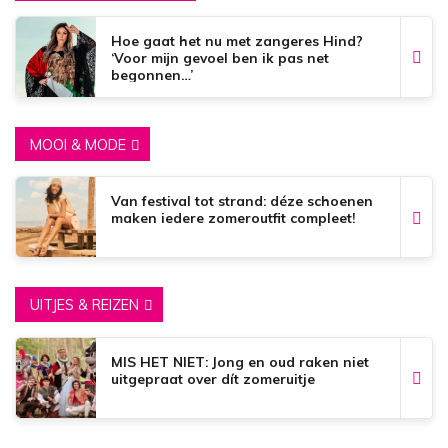
Hoe gaat het nu met zangeres Hind?
‘Voor mijn gevoel ben ik pas net
begonnen…’
MOOI & MODE
Van festival tot strand: déze schoenen
maken iedere zomeroutfit compleet!
UITJES & REIZEN
MIS HET NIET: Jong en oud raken niet
uitgepraat over dít zomeruitje