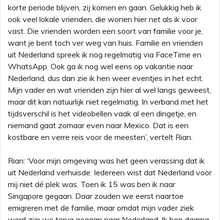
korte periode blijven, zij komen en gaan. Gelukkig heb ik
ook veel lokale vrienden, die wonen hier net als ik voor
vast. Die vrienden worden een soort van familie voor je,
want je bent toch ver weg van huis. Familie en vrienden
uit Nederland spreek ik nog regelmatig via FaceTime en
WhatsApp. Ook ga ik nog wel eens op vakantie naar
Nederland, dus dan zie ik hen weer eventjes in het echt.
Mijn vader en wat vrienden zijn hier al wel langs geweest,
maar dit kan natuurlijk niet regelmatig. In verband met het
tijdsverschil is het videobellen vaak al een dingetje, en
niemand gaat zomaar even naar Mexico. Dat is een
kostbare en verre reis voor de meesten’, vertelt Rian.
Rian: ‘Voor mijn omgeving was het geen verassing dat ik
uit Nederland verhuisde. Iedereen wist dat Nederland voor
mij niet dé plek was. Toen ik 15 was ben ik naar
Singapore gegaan. Daar zouden we eerst naartoe
emigreren met de familie, maar omdat mijn vader ziek
werd zijn we terug gegaan naar Nederland. Ik ben daarna