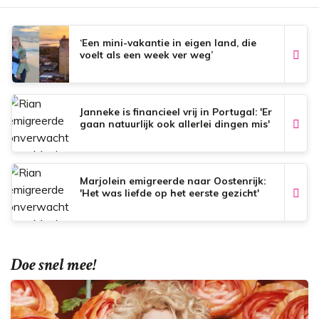
o
A
r
o
p
e
k
p
s
t
‘Een mini-vakantie in eigen land, die
voelt als een week ver weg’
Janneke is financieel vrij in Portugal: 'Er
gaan natuurlijk ook allerlei dingen mis'
Marjolein emigreerde naar Oostenrijk:
'Het was liefde op het eerste gezicht'
Doe snel mee!