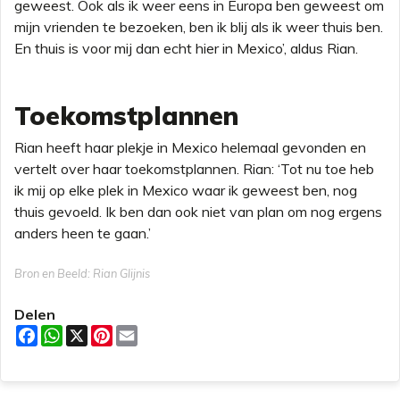
geweest. Ook als ik weer eens in Europa ben geweest om
mijn vrienden te bezoeken, ben ik blij als ik weer thuis ben.
En thuis is voor mij dan echt hier in Mexico’, aldus Rian.
Toekomstplannen
Rian heeft haar plekje in Mexico helemaal gevonden en
vertelt over haar toekomstplannen. Rian: ‘Tot nu toe heb
ik mij op elke plek in Mexico waar ik geweest ben, nog
thuis gevoeld. Ik ben dan ook niet van plan om nog ergens
anders heen te gaan.’
Bron en Beeld: Rian Glijnis
Delen
F
W
X
P
E
a
h
i
m
c
a
n
a
e
t
t
i
b
s
e
l