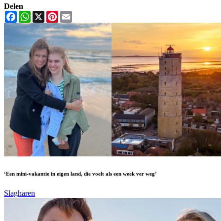
Delen
Facebook
WhatsApp
X
Pinterest
Email
‘Een mini-vakantie in eigen land, die voelt als een week ver weg’
Slagharen