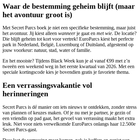
Waar de bestemming geheim blijft (maar
het avontuur groot is)
Met Secret Parcs boek je niet een specifieke bestemming, maar juist
het avontuur. Jij kiest alleen
wanneer
je gaat en
met wie
. De locatie?
Die blijft geheim tot kort voor vertrek! EuroParcs kiest het perfecte
park in Nederland, België, Luxemburg of Duitsland, afgestemd op
jouw voorkeur: natuur, stad, water of familie.
En het mooiste? Tijdens Black Week kun je al vanaf €99 met z’n
tweeën een weekend weg in het eerste kwartaal van 2026. Met een
speciale kortingscode kies je bovendien gratis je favoriete thema.
Een verrassingsvakantie vol
herinneringen
Secret Parcs is dé manier om iets nieuws te ontdekken, zonder stress
van plannen of keuzes maken. Of je nu met je partner, je gezin of
een vriendin op pad gaat, het gevoel van verrassing maakt het extra
leuk. Niet voor niets verwelkomde EuroParcs onlangs haar 12.500e
Secret Parcs-gast.