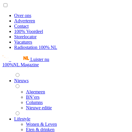
Over ons
Adverteren
Contact
100% Voordeel
Storelocator
Vacatures
Radiostation 100% NL
Luister nu
100%NL Magazine
Nieuws
Algemeen
BN’ers
Columns
Nieuwe editie
Lifestyle
Wonen & Leven
Eten & drinken