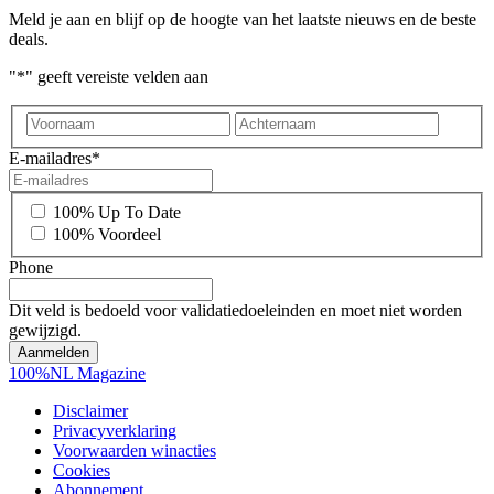
Meld je aan en blijf op de hoogte van het laatste nieuws en de beste
deals.
"
*
" geeft vereiste velden aan
Voornaam
Achter
E-mailadres
*
*
100% Up To Date
100% Voordeel
Phone
Dit veld is bedoeld voor validatiedoeleinden en moet niet worden
gewijzigd.
100%NL Magazine
Disclaimer
Privacyverklaring
Voorwaarden winacties
Cookies
Abonnement