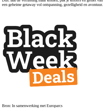
Dus: laat de verrassing maar komen, pak je koffers en geniet van
een geheime getaway vol ontspanning, gezelligheid en avontuur.
Bron: In samenwerking met Europarcs