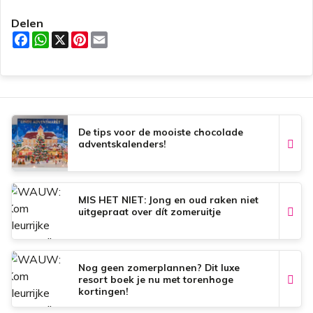
Delen
F
W
X
P
E
a
h
i
m
c
a
n
a
e
t
t
i
b
s
e
l
o
A
r
o
p
e
k
p
s
t
De tips voor de mooiste chocolade
adventskalenders!
MIS HET NIET: Jong en oud raken niet
uitgepraat over dít zomeruitje
Nog geen zomerplannen? Dit luxe
resort boek je nu met torenhoge
kortingen!