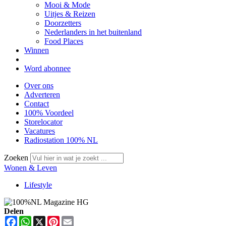
Mooi & Mode
Uitjes & Reizen
Doorzetters
Nederlanders in het buitenland
Food Places
Winnen
Word abonnee
Over ons
Adverteren
Contact
100% Voordeel
Storelocator
Vacatures
Radiostation 100% NL
Zoeken
Wonen & Leven
Lifestyle
Delen
Facebook
WhatsApp
X
Pinterest
Email