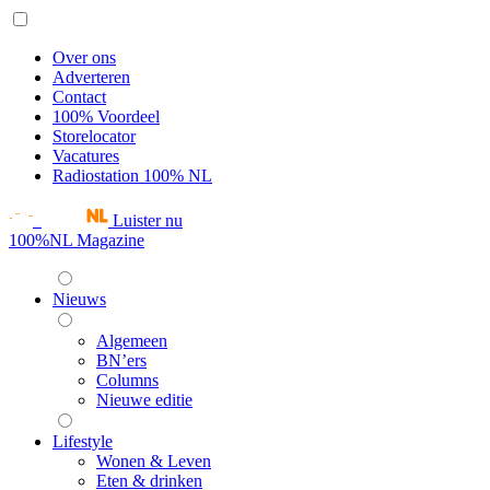
Over ons
Adverteren
Contact
100% Voordeel
Storelocator
Vacatures
Radiostation 100% NL
Luister nu
100%NL Magazine
Nieuws
Algemeen
BN’ers
Columns
Nieuwe editie
Lifestyle
Wonen & Leven
Eten & drinken