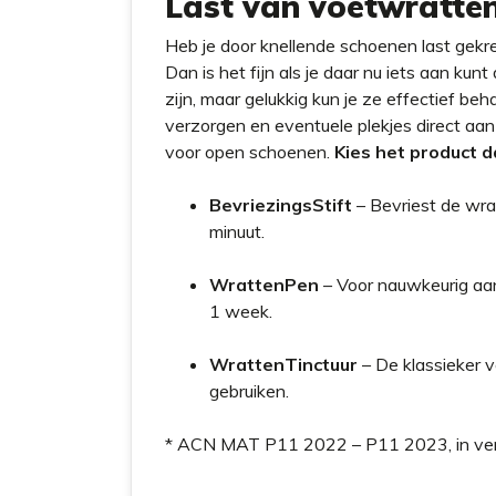
Last van voetwratten
Heb je door knellende schoenen last gekr
Dan is het fijn als je daar nu iets aan k
zijn, maar gelukkig kun je ze effectief b
verzorgen en eventuele plekjes direct aan 
voor open schoenen.
Kies het product da
BevriezingsStift
– Bevriest de wrat
minuut.
WrattenPen
– Voor nauwkeurig aan
1 week.
WrattenTinctuur
– De klassieker v
gebruiken.
* ACN MAT P11 2022 – P11 2023, in ve