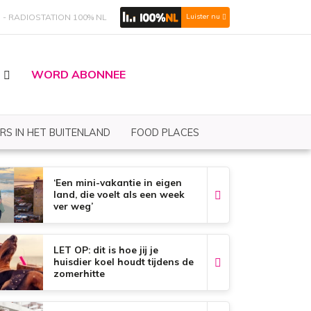
S
RADIOSTATION 100% NL
Luister nu
WORD ABONNEE
RS IN HET BUITENLAND
FOOD PLACES
‘Een mini-vakantie in eigen
land, die voelt als een week
ver weg’
LET OP: dit is hoe jij je
huisdier koel houdt tijdens de
zomerhitte