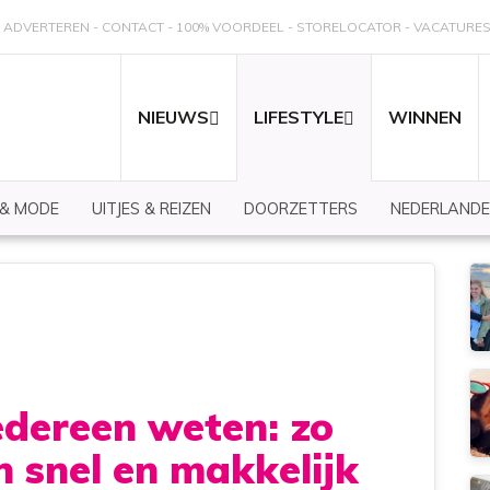
ADVERTEREN
CONTACT
100% VOORDEEL
STORELOCATOR
VACATURE
NIEUWS
LIFESTYLE
WINNEN
 & MODE
UITJES & REIZEN
DOORZETTERS
NEDERLANDE
edereen weten: zo
n snel en makkelijk