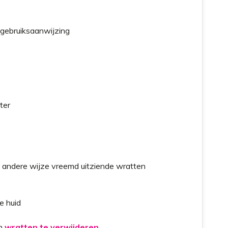
 gebruiksaanwijzing
ter
 andere wijze vreemd uitziende wratten
e huid
om
wratten te verwijderen
.