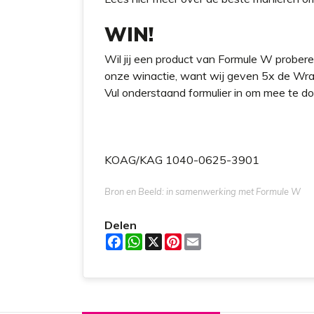
WIN!
Wil jij een product van Formule W probe
onze winactie, want wij geven 5x de Wr
Vul onderstaand formulier in om mee te d
KOAG/KAG 1040-0625-3901
Bron en Beeld: in samenwerking met Formule W
Delen
F
W
X
P
E
a
h
i
m
c
a
n
a
e
t
t
i
b
s
e
l
o
A
r
o
p
e