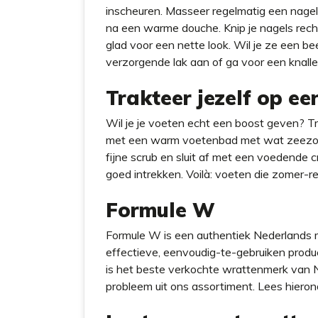
inscheuren. Masseer regelmatig een nagelr
na een warme douche. Knip je nagels rech
glad voor een nette look. Wil je ze een b
verzorgende lak aan of ga voor een knall
Trakteer jezelf op ee
Wil je je voeten echt een boost geven? Tr
met een warm voetenbad met wat zeezout 
fijne scrub en sluit af met een voedende 
goed intrekken. Voilà: voeten die zomer-re
Formule W
Formule W is een authentiek Nederlands m
effectieve, eenvoudig-te-gebruiken prod
is het beste verkochte wrattenmerk van 
probleem uit ons assortiment. Lees hieron