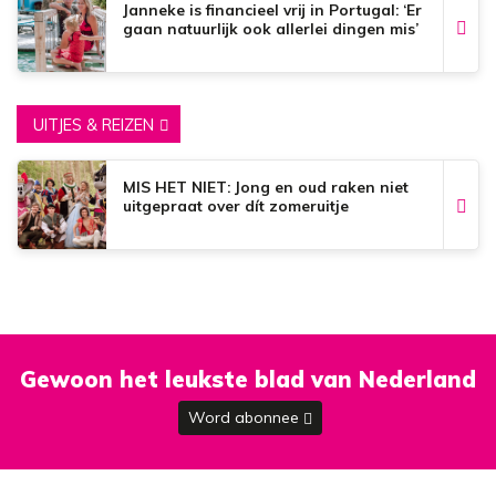
Janneke is financieel vrij in Portugal: ‘Er
gaan natuurlijk ook allerlei dingen mis’
UITJES & REIZEN
MIS HET NIET: Jong en oud raken niet
uitgepraat over dít zomeruitje
Gewoon het leukste blad van Nederland
Word abonnee