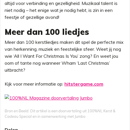
altijd voor verbinding en gezelligheid. Muzikaal talent is
niet nodig – het enige wat je nodig hebt, is zin in een
feestje of gezellige avond!
Meer dan 100 liedjes
Meer dan 100 kerstliedjes maken dit spel de perfecte mix
van herkenning, muziek en feestelijke sfeer. Weet jij nog
wie ‘All I Want For Christmas Is You’ zong? En weet jou
oom of tante nog wanneer Wham ‘Last Christmas’
uitbracht?
Kijk voor meer informatie op:
hitstergame.com
Bron en Beeld: Dit artikel is een doorvertaling uit 100%NL Kerst &
Cadeau Special en in samenwerking met Jumbo
Delen