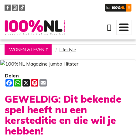
Zoeken
WONEN & LEVEN
Lifestyle
Delen
F
W
X
P
E
a
h
i
m
c
a
n
a
GEWELDIG: Dit bekende
e
t
t
i
b
s
e
l
o
A
r
spel heeft nu een
o
p
e
k
p
s
kersteditie en die wil je
t
hebben!