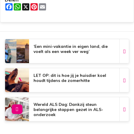
F
W
X
P
E
a
h
i
m
c
a
n
a
e
t
t
i
b
s
e
l
o
A
r
o
p
e
k
p
s
t
‘Een mini-vakantie in eigen land, die
voelt als een week ver weg’
LET OP: dit is hoe jij je huisdier koel
houdt tijdens de zomerhitte
Wereld ALS Dag: Dankzij steun
belangrijke stappen gezet in ALS-
onderzoek