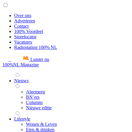
Over ons
Adverteren
Contact
100% Voordeel
Storelocator
Vacatures
Radiostation 100% NL
Luister nu
100%NL Magazine
Nieuws
Algemeen
BN’ers
Columns
Nieuwe editie
Lifestyle
Wonen & Leven
Eten & drinken