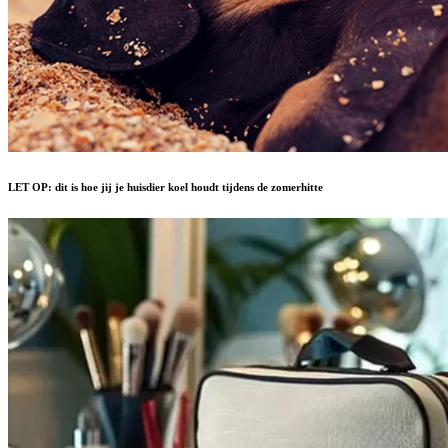
LET OP: dit is hoe jij je huisdier koel houdt tijdens de zomerhitte