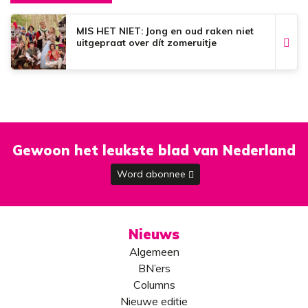
MIS HET NIET: Jong en oud raken niet
uitgepraat over dít zomeruitje
Gewoon het leukste blad van Nederland
Word abonnee
Nieuws
Algemeen
BN’ers
Columns
Nieuwe editie