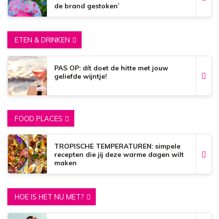
de brand gestoken’
ETEN & DRINKEN
PAS OP: dít doet de hitte met jouw
geliefde wijntje!
FOOD PLACES
TROPISCHE TEMPERATUREN: simpele
recepten die jij deze warme dagen wilt
maken
HOE IS HET NU MET?