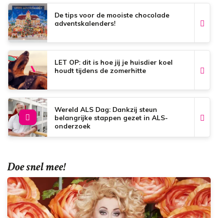
k
p
s
t
De tips voor de mooiste chocolade
adventskalenders!
LET OP: dit is hoe jij je huisdier koel
houdt tijdens de zomerhitte
Wereld ALS Dag: Dankzij steun
belangrijke stappen gezet in ALS-
onderzoek
Doe snel mee!