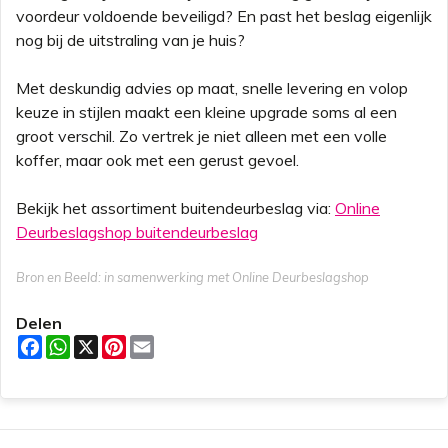
voordeur voldoende beveiligd? En past het beslag eigenlijk
nog bij de uitstraling van je huis?
Met deskundig advies op maat, snelle levering en volop
keuze in stijlen maakt een kleine upgrade soms al een
groot verschil. Zo vertrek je niet alleen met een volle
koffer, maar ook met een gerust gevoel.
Bekijk het assortiment buitendeurbeslag via:
Online
Deurbeslagshop buitendeurbeslag
Bron en Beeld: in samenwerking met Online Deurbeslagshop
Delen
F
W
X
P
E
a
h
i
m
c
a
n
a
e
t
t
i
b
s
e
l
o
A
r
o
p
e