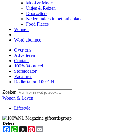
Mooi & Mode
Uitjes & Reizen
Doorzetters
Nederlanders in het buitenland
Food Places
Winnen
Word abonnee
Over ons
Adverteren
Contact
100% Voordeel
Storelocator
Vacatures
Radiostation 100% NL
Zoeken
Wonen & Leven
Lifestyle
Delen
Facebook
WhatsApp
X
Pinterest
Email