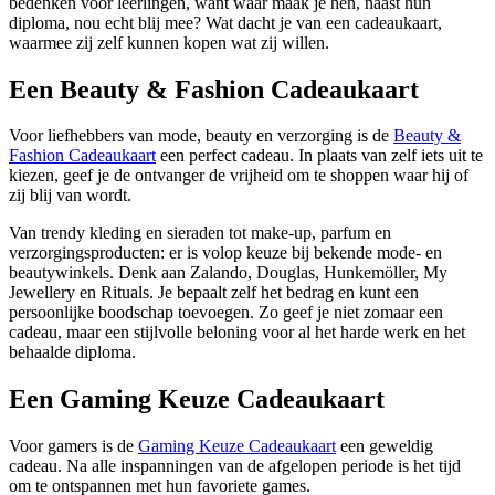
bedenken voor leerlingen, want waar maak je hen, naast hun
diploma, nou echt blij mee? Wat dacht je van een cadeaukaart,
waarmee zij zelf kunnen kopen wat zij willen.
Een Beauty & Fashion Cadeaukaart
Voor liefhebbers van mode, beauty en verzorging is de
Beauty &
Fashion Cadeaukaart
een perfect cadeau. In plaats van zelf iets uit te
kiezen, geef je de ontvanger de vrijheid om te shoppen waar hij of
zij blij van wordt.
Van trendy kleding en sieraden tot make-up, parfum en
verzorgingsproducten: er is volop keuze bij bekende mode- en
beautywinkels. Denk aan Zalando, Douglas, Hunkemöller, My
Jewellery en Rituals. Je bepaalt zelf het bedrag en kunt een
persoonlijke boodschap toevoegen. Zo geef je niet zomaar een
cadeau, maar een stijlvolle beloning voor al het harde werk en het
behaalde diploma.
Een Gaming Keuze Cadeaukaart
Voor gamers is de
Gaming Keuze Cadeaukaart
een geweldig
cadeau. Na alle inspanningen van de afgelopen periode is het tijd
om te ontspannen met hun favoriete games.