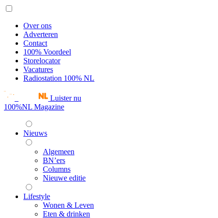
Over ons
Adverteren
Contact
100% Voordeel
Storelocator
Vacatures
Radiostation 100% NL
Luister nu
100%NL Magazine
Nieuws
Algemeen
BN’ers
Columns
Nieuwe editie
Lifestyle
Wonen & Leven
Eten & drinken