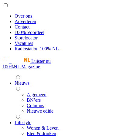
Over ons
Adverteren
Contact
100% Voordeel
Storelocator
Vacatures
Radiostation 100% NL
Luister nu
100%NL Magazine
Nieuws
Algemeen
BN’ers
Columns
Nieuwe editie
Lifestyle
Wonen & Leven
Eten & drinken