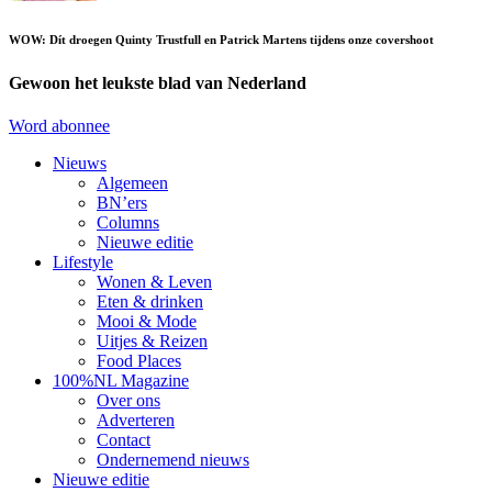
WOW: Dít droegen Quinty Trustfull en Patrick Martens tijdens onze covershoot
Gewoon het leukste blad van Nederland
Word abonnee
Nieuws
Algemeen
BN’ers
Columns
Nieuwe editie
Lifestyle
Wonen & Leven
Eten & drinken
Mooi & Mode
Uitjes & Reizen
Food Places
100%NL Magazine
Over ons
Adverteren
Contact
Ondernemend nieuws
Nieuwe editie