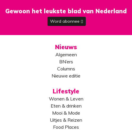
Gewoon het leukste blad van Nederland
Word abonnee
Nieuws
Algemeen
BN’ers
Columns
Nieuwe editie
Lifestyle
Wonen & Leven
Eten & drinken
Mooi & Mode
Uitjes & Reizen
Food Places