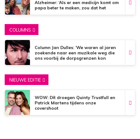
Alzheimer: ‘Als er een medicijn komt om
papa beter te maken, zou dat het
mooiste zijn wat er bestaat.’
COLUMNS
Column Jan Dulles: ‘We waren al jaren
zoekende naar een muzikale weg die
ons voorbij de dorpsgrenzen kon
brengen’
NIEUWE EDITIE
WOW: Dít droegen Quinty Trustfull en
Patrick Martens tijdens onze
covershoot