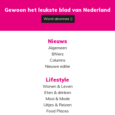
Gewoon het leukste blad van Nederland
Word abonnee
Nieuws
Algemeen
BN’ers
Columns
Nieuwe editie
Lifestyle
Wonen & Leven
Eten & drinken
Mooi & Mode
Uitjes & Reizen
Food Places