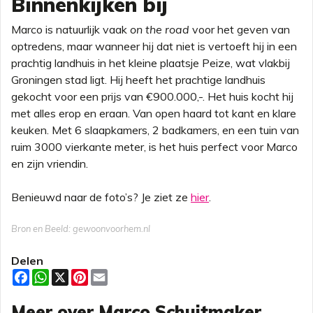
Binnenkijken bij
Marco is natuurlijk vaak
on the road
voor het geven van
optredens, maar wanneer hij dat niet is vertoeft hij in een
prachtig landhuis in het kleine plaatsje Peize, wat vlakbij
Groningen stad ligt. Hij heeft het prachtige landhuis
gekocht voor een prijs van €900.000,-. Het huis kocht hij
met alles erop en eraan. Van open haard tot kant en klare
keuken. Met 6 slaapkamers, 2 badkamers, en een tuin van
ruim 3000 vierkante meter, is het huis perfect voor Marco
en zijn vriendin.
Benieuwd naar de foto’s? Je ziet ze
hier
.
Bron en Beeld: gewoonvoorhem.nl
Delen
F
W
X
P
E
a
h
i
m
c
a
n
a
Meer over Marco Schuitmaker
e
t
t
i