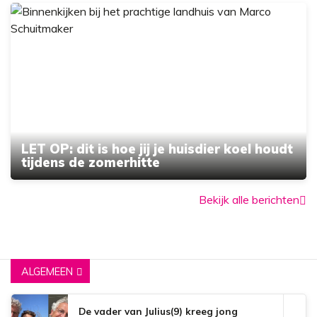
LET OP: dit is hoe jij je huisdier koel houdt
tijdens de zomerhitte
Bekijk alle berichten
ALGEMEEN
De vader van Julius(9) kreeg jong