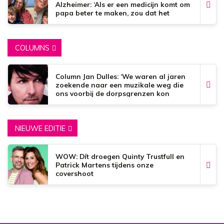
Alzheimer: ‘Als er een medicijn komt om
papa beter te maken, zou dat het
mooiste zijn wat er bestaat.’
COLUMNS
Column Jan Dulles: ‘We waren al jaren
zoekende naar een muzikale weg die
ons voorbij de dorpsgrenzen kon
brengen’
NIEUWE EDITIE
WOW: Dít droegen Quinty Trustfull en
Patrick Martens tijdens onze
covershoot