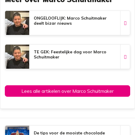
b
s
e
l
o
A
r
o
p
e
k
p
s
ONGELOOFLIJK: Marco Schuitmaker
t
deelt bizar nieuws
TE GEK: Feestelijke dag voor Marco
Schuitmaker
Lees alle artikelen over Marco Schuitmaker
De tips voor de mooiste chocolade