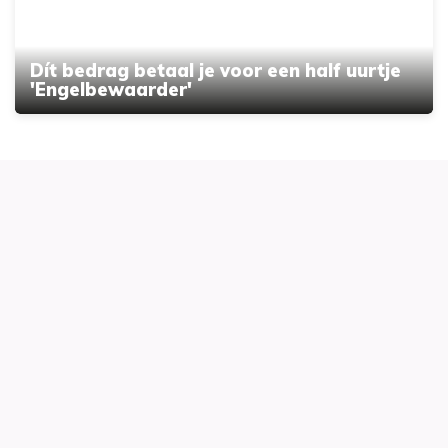
Dít bedrag betaal je voor een half uurtje
'Engelbewaarder'