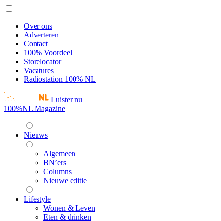
Over ons
Adverteren
Contact
100% Voordeel
Storelocator
Vacatures
Radiostation 100% NL
Luister nu
100%NL Magazine
Nieuws
Algemeen
BN’ers
Columns
Nieuwe editie
Lifestyle
Wonen & Leven
Eten & drinken