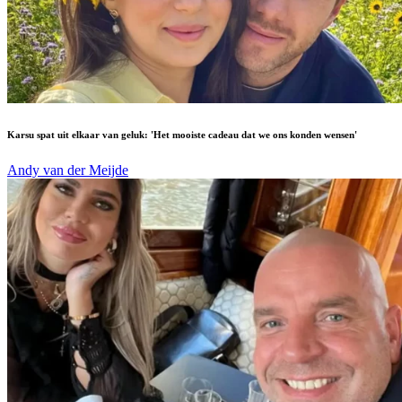
Karsu spat uit elkaar van geluk: 'Het mooiste cadeau dat we ons konden wensen'
Andy van der Meijde