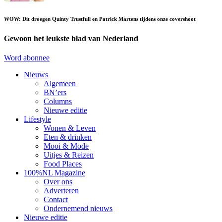
WOW: Dít droegen Quinty Trustfull en Patrick Martens tijdens onze covershoot
Gewoon het leukste blad van Nederland
Word abonnee
Nieuws
Algemeen
BN’ers
Columns
Nieuwe editie
Lifestyle
Wonen & Leven
Eten & drinken
Mooi & Mode
Uitjes & Reizen
Food Places
100%NL Magazine
Over ons
Adverteren
Contact
Ondernemend nieuws
Nieuwe editie