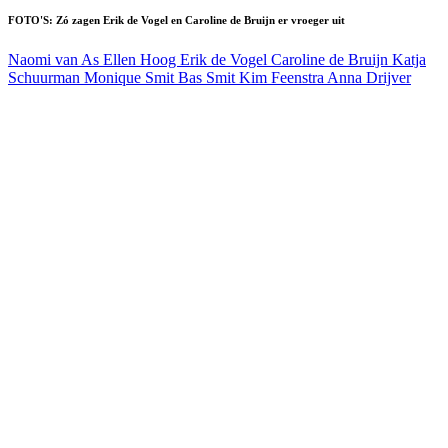
FOTO'S: Zó zagen Erik de Vogel en Caroline de Bruijn er vroeger uit
Naomi van As
Ellen Hoog
Erik de Vogel
Caroline de Bruijn
Katja
Schuurman
Monique Smit
Bas Smit
Kim Feenstra
Anna Drijver