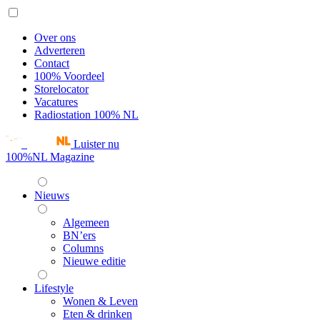
Over ons
Adverteren
Contact
100% Voordeel
Storelocator
Vacatures
Radiostation 100% NL
Luister nu
100%NL Magazine
Nieuws
Algemeen
BN’ers
Columns
Nieuwe editie
Lifestyle
Wonen & Leven
Eten & drinken