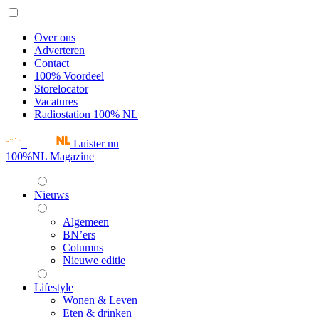
Over ons
Adverteren
Contact
100% Voordeel
Storelocator
Vacatures
Radiostation 100% NL
Luister nu
100%NL Magazine
Nieuws
Algemeen
BN’ers
Columns
Nieuwe editie
Lifestyle
Wonen & Leven
Eten & drinken