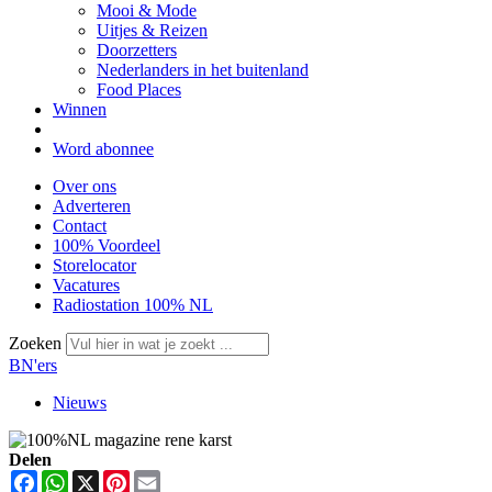
Mooi & Mode
Uitjes & Reizen
Doorzetters
Nederlanders in het buitenland
Food Places
Winnen
Word abonnee
Over ons
Adverteren
Contact
100% Voordeel
Storelocator
Vacatures
Radiostation 100% NL
Zoeken
BN'ers
Nieuws
Delen
Facebook
WhatsApp
X
Pinterest
Email