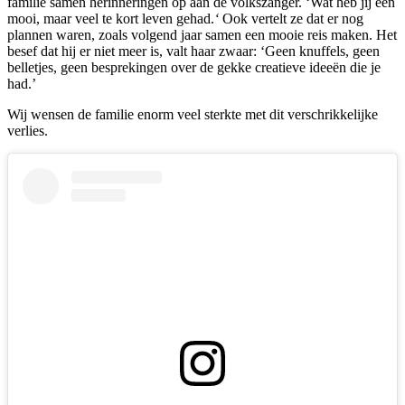
familie samen herinneringen op aan de volkszanger. ‘Wat heb jij een
mooi, maar veel te kort leven gehad.
‘
Ook vertelt ze dat er nog
plannen waren, zoals volgend jaar samen een mooie reis maken. Het
besef dat hij er niet meer is, valt haar zwaar: ‘Geen knuffels, geen
belletjes, geen besprekingen over de gekke creatieve ideeën die je
had.’
Wij wensen de familie enorm veel sterkte met dit verschrikkelijke
verlies.