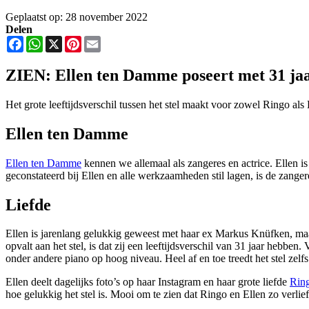
Geplaatst op: 28 november 2022
Delen
Facebook
WhatsApp
X
Pinterest
Email
ZIEN: Ellen ten Damme poseert met 31 jaa
Het grote leeftijdsverschil tussen het stel maakt voor zowel Ringo als 
Ellen ten Damme
Ellen ten Damme
kennen we allemaal als zangeres en actrice. Ellen is
geconstateerd bij Ellen en alle werkzaamheden stil lagen, is de zang
Liefde
Ellen is jarenlang gelukkig geweest met haar ex Markus Knüfken, maar
opvalt aan het stel, is dat zij een leeftijdsverschil van 31 jaar hebb
onder andere piano op hoog niveau. Heel af en toe treedt het stel zelf
Ellen deelt dagelijks foto’s op haar Instagram en haar grote liefde
Rin
hoe gelukkig het stel is. Mooi om te zien dat Ringo en Ellen zo verlief