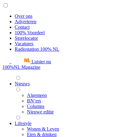
Over ons
Adverteren
Contact
100% Voordeel
Storelocator
Vacatures
Radiostation 100% NL
Luister nu
100%NL Magazine
Nieuws
Algemeen
BN’ers
Columns
Nieuwe editie
Lifestyle
Wonen & Leven
Eten & drinken