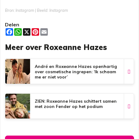
Bron: Instagram | Beeld: Instagram
Delen
F
W
X
P
E
a
h
i
m
c
a
n
a
Meer over Roxeanne Hazes
e
t
t
i
b
s
e
l
o
A
r
o
p
e
k
p
s
André en Roxeanne Hazes openhartig
t
over cosmetische ingrepen: ‘Ik schaam
me er niet voor’
ZIEN: Roxeanne Hazes schittert samen
met zoon Fender op het podium