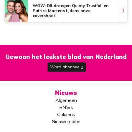
WOW: Dít droegen Quinty Trustfull en
Patrick Martens tijdens onze
covershoot
Gewoon het leukste blad van Nederland
Word abonnee
Nieuws
Algemeen
BN’ers
Columns
Nieuwe editie