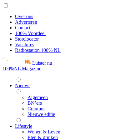
Over ons
Adverteren
Contact
100% Voordeel
Storelocator
Vacatures
Radiostation 100% NL
Luister nu
100%NL Magazine
Nieuws
Algemeen
BN’ers
Columns
Nieuwe editie
Lifestyle
Wonen & Leven
Eten & drinken