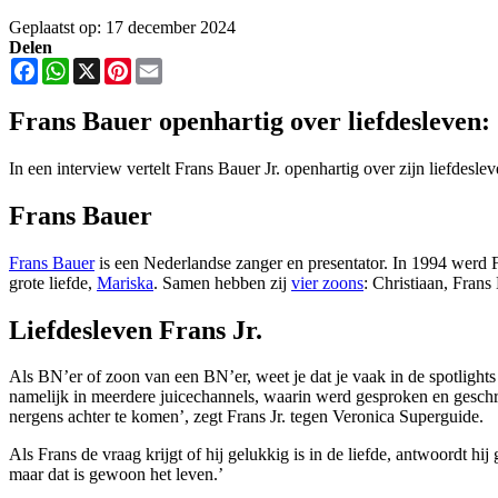
Geplaatst op: 17 december 2024
Delen
Facebook
WhatsApp
X
Pinterest
Email
Frans Bauer openhartig over liefdesleven: 
In een interview vertelt Frans Bauer Jr. openhartig over zijn liefdeslev
Frans Bauer
Frans Bauer
is een Nederlandse zanger en presentator. In 1994 werd
grote liefde,
Mariska
. Samen hebben zij
vier zoons
: Christiaan, Frans
Liefdesleven Frans Jr.
Als BN’er of zoon van een BN’er, weet je dat je vaak in de spotlights 
namelijk in meerdere juicechannels, waarin werd gesproken en geschreve
nergens achter te komen’, zegt Frans Jr. tegen Veronica Superguide.
Als Frans de vraag krijgt of hij gelukkig is in de liefde, antwoordt h
maar dat is gewoon het leven.’